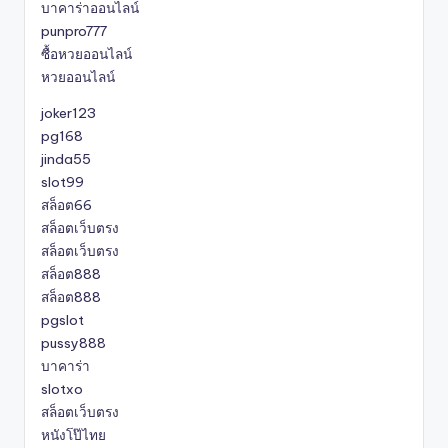
บาคาร่าออนไลน์
punpro777
ซื้อหวยออนไลน์
หวยออนไลน์
joker123
pg168
jinda55
slot99
สล็อต66
สล็อตเว็บตรง
สล็อตเว็บตรง
สล็อต888
สล็อต888
pgslot
pussy888
บาคาร่า
slotxo
สล็อตเว็บตรง
หนังโป๊ไทย