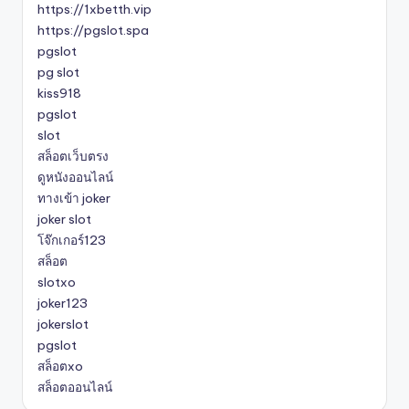
https://1xbetth.vip
https://pgslot.spa
pgslot
pg slot
kiss918
pgslot
slot
สล็อตเว็บตรง
ดูหนังออนไลน์
ทางเข้า joker
joker slot
โจ๊กเกอร์123
สล็อต
slotxo
joker123
jokerslot
pgslot
สล็อตxo
สล็อตออนไลน์