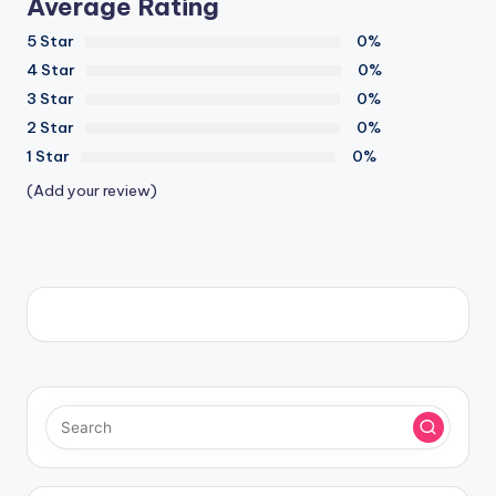
Average Rating
5 Star
0%
4 Star
0%
3 Star
0%
2 Star
0%
1 Star
0%
(Add your review)