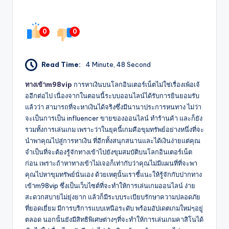
by
0
0
Read Time:
4 Minute, 48 Second
ทางเข้าm98vip
การหาเงินบนโลกอินเตอร์เน็ตไม่ใช่เรื่องเพ้อเจ้
ออีกต่อไป เนื่องจากในตอนนี้ระบบออนไลน์ได้รับการยินยอมรับ
แล้วว่า สามารถที่จะหาเงินได้จริงซึ่งมีนานาประการหนทาง ไม่ว่า
จะเป็นการเป็น influencer ขายของออนไลน์ ทำร้านค้า และก็ยัง
รวมทั้งการเล่นเกม เพราะว่าในยุคนี้เกมคือขุมทรัพย์อย่างหนึ่งที่จะ
นำพาคุณไปสู่การหาเงิน ที่อีกทั้งสนุกสนานและได้เงินง่ายแต่คุณ
จำเป็นที่จะต้องรู้จักทางเข้าไปยังขุมสมบัติบนโลกอินเตอร์เน็ต
ก่อน เพราะถ้าหาทางเข้าไม่เจอก็เท่ากับว่าคุณไม่มีแผนที่ที่จะพา
คุณไปหาขุมทรัพย์นั่นเอง ด้วยเหตุนั้นเราชี้แนะให้รู้จักกับปากทาง
เข้าm98vip ซึ่งเป็นเว็บไซต์ที่จะทำให้การเล่นเกมออนไลน์ ง่าย
สะดวกสบายไม่ยุ่งยาก แล้วก็มีระบบระเบียบรักษาความปลอดภัย
ที่ยอดเยี่ยม มีการบริการแบบเหนือระดับ พร้อมอัปเดตเกมใหม่ๆอยู่
ตลอด นอกนั้นยังมีสิทธิพิเศษต่างๆที่จะทำให้การเล่นเกมคาสิโนได้