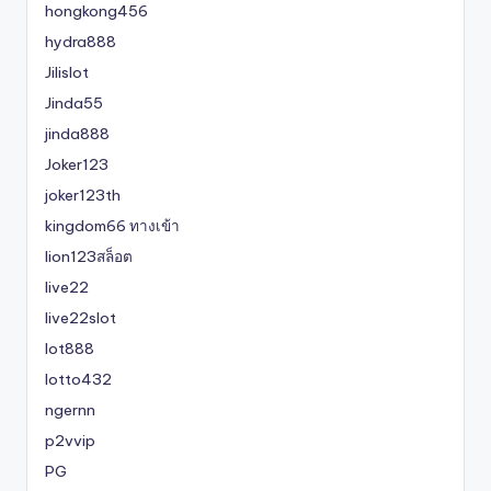
hongkong456
hydra888
Jilislot
Jinda55
jinda888
Joker123
joker123th
kingdom66 ทางเข้า
lion123สล็อต
live22
live22slot
lot888
lotto432
ngernn
p2vvip
PG