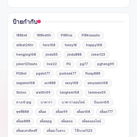
ป้ายกำกับ
188bet
188betth
918Kiss
918kissauto
allbet24hr
faro168
funny18
happy168
hengjing168
jinda55
jinda888
Joker123
joker123auto
live22
PG
pg77
pgheng99
PGSlot
pgslot77
puntaek77
Pussy888
sagame168
scr888
sexy168
sexyauto168
Slotxo
sretthi99
tangtem168
temmax69
ทางเข้าpg
บาคาร่า
บาคาร่าออนไลน์
ปั่นแตก66
พุซซี่888
สล็อต
สล็อต99
สล็อต168
สล็อต777
สล็อต888
สล็อตpg
สล็อตxo
สล็อตออนไลน์
สล็อตเครดิตฟรี
สล็อตเว็บตรง
โจ๊กเกอร์123