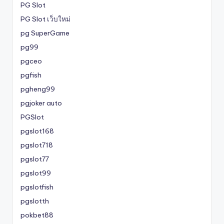
PG Slot
PG Slot เว็บใหม่
pg SuperGame
pg99
pgceo
pgfish
pgheng99
pgjoker auto
PGSlot
pgslot168
pgslot718
pgslot77
pgslot99
pgslotfish
pgslotth
pokbet88