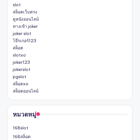
slot
สล็อตเว็บตรง
ดูหนังออนไลน์
ทางเข้า joker
joker slot
โจ๊กเกอร์123
สล็อต
slotxo
joker123
jokerslot
pgslot
สล็อตxo
สล็อตออนไลน์
หมวดหมู่
168slot
168สล็อต