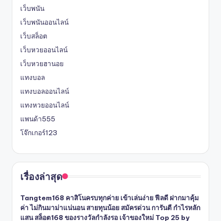
เว็บพนัน
เว็บพนันออนไลน์
เว็บสล็อต
เว็บหวยออนไลน์
เว็บหวยฮานอย
แทงบอล
แทงบอลออนไลน์
แทงหวยออนไลน์
แพนด้า555
โจ๊กเกอร์123
เรื่องล่าสุด
Tangtem168 คาสิโนครบทุกค่าย เข้าเล่นง่าย ฟีลดี ฝากมาคุ้ม
ค่า ไม่กินมาม่าแน่นอน สายทุนน้อย สมัครด่วน การันตี กำไรหลัก
แสน สล็อต168 ของรางวัลกำลังรอ เจ้าของใหม่ Top 25 by