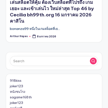
เล่นสล็อตให้คุ้ม ต้องเว็บสล็อตที่โปรถึง เกม
เยอะ และเข้าเล่นไว ใหม่ล่าสุด Top 46 by
Cecilia bh99th.org 16 มกราคม 2026
คาสิโน
bonanza99 หนึ่งในเกมสล็อตที่เย…
Arthur Hayes
8 มกราคม 2026
Posted
by
918kiss
joker123
หนังชนโรง
sagame168th
joker123