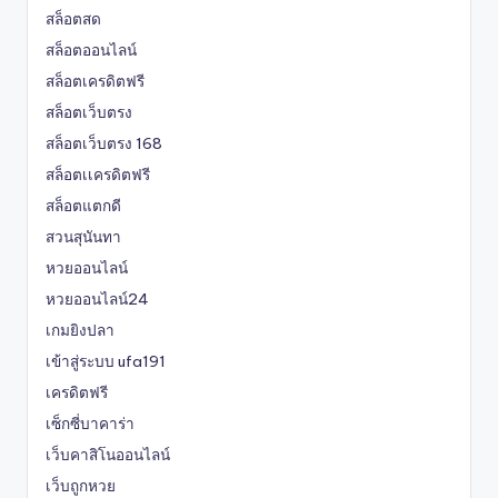
สล็อตสด
สล็อตออนไลน์
สล็อตเครดิตฟรี
สล็อตเว็บตรง
สล็อตเว็บตรง 168
สล็อตเเครดิตฟรี
สล็อตแตกดี
สวนสุนันทา
หวยออนไลน์
หวยออนไลน์24
เกมยิงปลา
เข้าสู่ระบบ ufa191
เครดิตฟรี
เซ็กซี่บาคาร่า
เว็บคาสิโนออนไลน์
เว็บถูกหวย