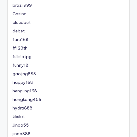
brazil999
Casino
cloudbet
debet
faro168
ff123th
fullslotpg
funny18
gaojing888
happy168
hengjing168
hongkong456
hydra888
Jilislot
Jinda55
jinda888