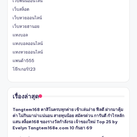
เว็บพนันออนไลน์
เว็บสล็อต
เว็บหวยออนไลน์
เว็บหวยฮานอย
แทงบอล
แทงบอลออนไลน์
แทงหวยออนไลน์
แพนด้า555
โจ๊กเกอร์123
เรื่องล่าสุด
Tangtem168 คาสิโนครบทุกค่าย เข้าเล่นง่าย ฟีลดี ฝากมาคุ้ม
ค่า ไม่กินมาม่าแน่นอน สายทุนน้อย สมัครด่วน การันตี กำไรหลัก
แสน สล็อต168 ของรางวัลกำลังรอ เจ้าของใหม่ Top 25 by
Evelyn Tangtem168e.com 10 กันยา 69