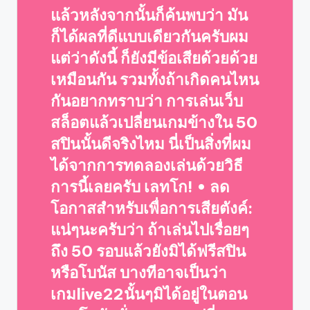
แล้วหลังจากนั้นก็ค้นพบว่า มัน
ก็ได้ผลที่ดีแบบเดียวกันครับผม
แต่ว่าดังนี้ ก็ยังมีข้อเสียด้วยด้วย
เหมือนกัน รวมทั้งถ้าเกิดคนไหน
กันอยากทราบว่า การเล่นเว็บ
สล็อตแล้วเปลี่ยนเกมข้างใน 50
สปินนั้นดีจริงไหม นี่เป็นสิ่งที่ผม
ได้จากการทดลองเล่นด้วยวิธี
การนี้เลยครับ เลทโก! • ลด
โอกาสสำหรับเพื่อการเสียตังค์:
แน่ๆนะครับว่า ถ้าเล่นไปเรื่อยๆ
ถึง 50 รอบแล้วยังมิได้ฟรีสปิน
หรือโบนัส บางทีอาจเป็นว่า
เกมlive22นั้นๆมิได้อยู่ในตอน