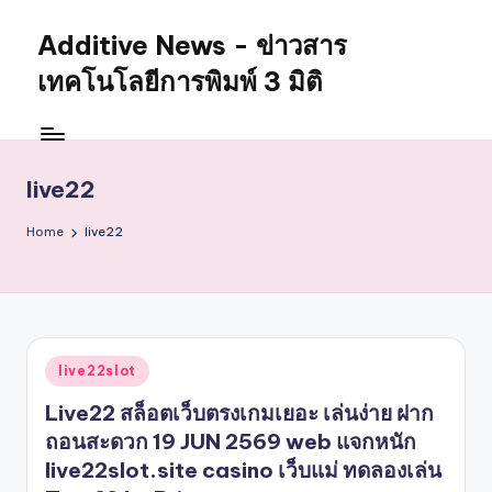
Additive News - ข่าวสาร
Skip
to
เทคโนโลยีการพิมพ์ 3 มิติ
content
live22
Home
live22
Posted
live22slot
in
Live22 สล็อตเว็บตรงเกมเยอะ เล่นง่าย ฝาก
ถอนสะดวก 19 JUN 2569 web แจกหนัก
live22slot.site casino เว็บแม่ ทดลองเล่น