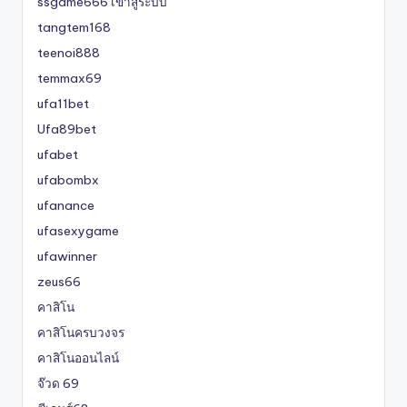
ssgame666 เข้าสู่ระบบ
tangtem168
teenoi888
temmax69
ufa11bet
Ufa89bet
ufabet
ufabombx
ufanance
ufasexygame
ufawinner
zeus66
คาสิโน
คาสิโนครบวงจร
คาสิโนออนไลน์
จ๊วด 69