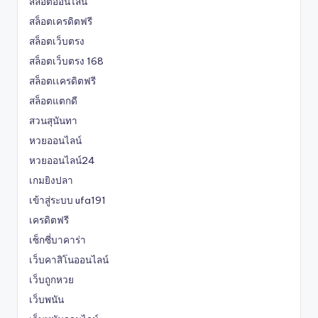
สล็อตออนไลน์
สล็อตเครดิตฟรี
สล็อตเว็บตรง
สล็อตเว็บตรง 168
สล็อตเเครดิตฟรี
สล็อตแตกดี
สวนสุนันทา
หวยออนไลน์
หวยออนไลน์24
เกมยิงปลา
เข้าสู่ระบบ ufa191
เครดิตฟรี
เซ็กซี่บาคาร่า
เว็บคาสิโนออนไลน์
เว็บถูกหวย
เว็บพนัน