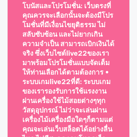
โบนัสและโปรโมชั่น: เว็บตรงที่
คุณควรจะเลือกนั้นจะต้องมีโปร
โมชั่นที่มีเงื่อนไขยุติธรรม ไม่
สลับซับซ้อน และไม่ยากเกิน
ความจำเป็น สามารถเบิกเงินได้
จริง ซึ่งเว็บไซต์live22ของเรา
มาพร้อมโปรโมชั่นแบบจัดเต็ม
ให้ท่านเลือกได้ตามต้องการ •
ระบบเกมlive22ที่ดี: ระบบเกม
ของเรารองรับการใช้แรงงาน
ผ่านเครื่องใช้ไม้สอยต่างๆทุก
วัสดุอุปกรณ์ ไม่ว่าจะเล่นผ่าน
เครื่องไม้เครื่องมือใดๆก็ตามแต่
คุณจะเล่นเว็บสล็อตได้อย่างลื่น