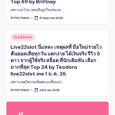
Top 69 by Brittney
เพราะอะไรบางคนถึงถูกใจเล่นเกม …
Arthur Hayes
21 พฤษภาคม 2026
Posted
by
Posted
live22slot
in
Live22slot นี่แหละ เหตุผลที่ มือใหม่รวยไว
คืนยอดเสียทุกวัน แตกง่าย ได้เงินจริง รีวิว 5
ดาว จากผู้ใช้จริง สล็อต ที่นักเดิมพัน เลือก
มากที่สุด Top 24 by Teodoro
live22slot.me 1 ม.ค. 26
เพราะเหตุใดเกมสล็อตแบบสั้นบน l…
Arthur Hayes
2 ธันวาคม 2025
Posted
by