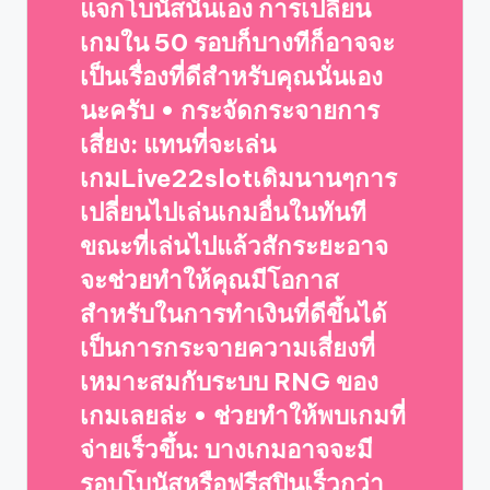
แจกโบนัสนั่นเอง การเปลี่ยน
เกมใน 50 รอบก็บางทีก็อาจจะ
เป็นเรื่องที่ดีสำหรับคุณนั่นเอง
นะครับ • กระจัดกระจายการ
เสี่ยง: แทนที่จะเล่น
เกมLive22slotเดิมนานๆการ
เปลี่ยนไปเล่นเกมอื่นในทันที
ขณะที่เล่นไปแล้วสักระยะอาจ
จะช่วยทำให้คุณมีโอกาส
สำหรับในการทำเงินที่ดีขึ้นได้
เป็นการกระจายความเสี่ยงที่
เหมาะสมกับระบบ RNG ของ
เกมเลยล่ะ • ช่วยทำให้พบเกมที่
จ่ายเร็วขึ้น: บางเกมอาจจะมี
รอบโบนัสหรือฟรีสปินเร็วกว่า