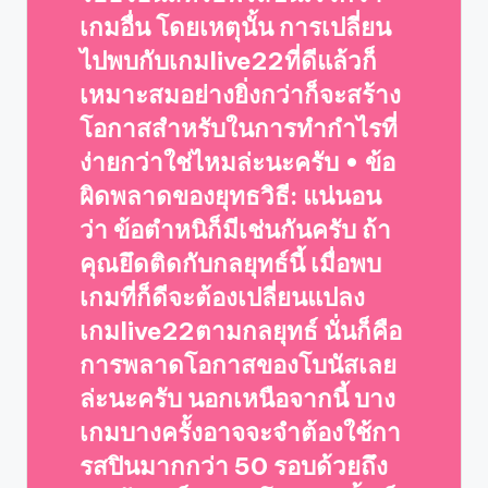
เกมอื่น โดยเหตุนั้น การเปลี่ยน
ไปพบกับเกมlive22ที่ดีแล้วก็
เหมาะสมอย่างยิ่งกว่าก็จะสร้าง
โอกาสสำหรับในการทำกำไรที่
ง่ายกว่าใช่ไหมล่ะนะครับ • ข้อ
ผิดพลาดของยุทธวิธี: แน่นอน
ว่า ข้อตำหนิก็มีเช่นกันครับ ถ้า
คุณยึดติดกับกลยุทธ์นี้ เมื่อพบ
เกมที่ก็ดีจะต้องเปลี่ยนแปลง
เกมlive22ตามกลยุทธ์ นั่นก็คือ
การพลาดโอกาสของโบนัสเลย
ล่ะนะครับ นอกเหนือจากนี้ บาง
เกมบางครั้งอาจจะจำต้องใช้กา
รสปินมากกว่า 50 รอบด้วยถึง