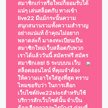
สมาชิกเก่าหรือใหม่ก็ยอมรับได้
แน่ๆ เล่นสล็อตกับ ทางเข้า
live22 มีแม้กระนั้นความ
สนุกสนานรวมทั้งความสำราญ
อย่างแน่แท้ ถ้าคุณไม่อยาก
พลาดล่ะก็ มาลงทะเบียนเป็น
สมาชิกใหม่เว็บสล็อตกับพวก
เราได้แล้ววันนี้ สมัครฟรี สมัคร
สมาชิกเลย!
5 ระบบบน เว็บ
สล็อตออนไลน์ ที่คุณจำต้อง
ให้ความเอาใจใส่สูงที่สุด ทราบ
ไหมขอรับว่า ในการเลือก
เว็บไซต์live22slotสำหรับใช้
บริการสักเว็บไซต์นั้น จำเป็น
ต้องเลือกจากอะไรบ้าง? ก่อนที่