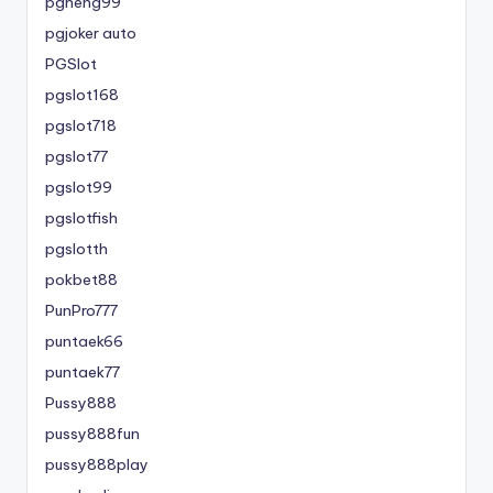
pgheng99
pgjoker auto
PGSlot
pgslot168
pgslot718
pgslot77
pgslot99
pgslotfish
pgslotth
pokbet88
PunPro777
puntaek66
puntaek77
Pussy888
pussy888fun
pussy888play