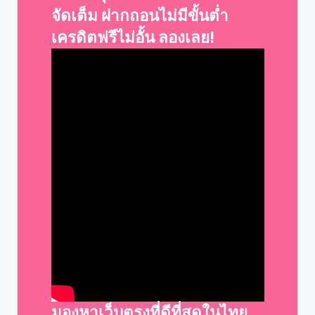
จัดเต็ม ฝากถอนไม่มีขั้นต่ำ
เครดิตฟรีไม่อั้น ลองเลย!
มองหาเว็บตรงที่ดีที่สุดในไทย