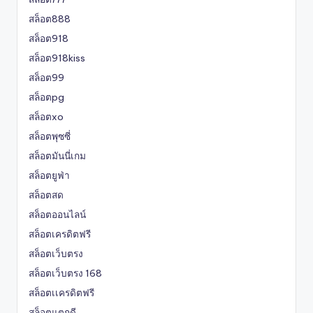
สล็อต888
สล็อต918
สล็อต918kiss
สล็อต99
สล็อตpg
สล็อตxo
สล็อตพุซซี่
สล็อตมันนี่เกม
สล็อตยูฟ่า
สล็อตสด
สล็อตออนไลน์
สล็อตเครดิตฟรี
สล็อตเว็บตรง
สล็อตเว็บตรง 168
สล็อตเเครดิตฟรี
สล็อตแตกดี