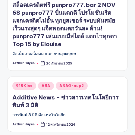
สล็อตเครดิตฟรี punpro777.bar 2 NOV
68 punpro777 ปั่นแตกดี โปรโมชั่นเริ่ด
แจกเครดิตไม่อั้น ทุกยูสเซอร์ ระบบทันสมัย
เร็วแรงสุดๆ แจ็คพอตแตกวันละ ล้าน!
punpro777 เล่นแบบมีสไตล์ แตกไวทุกตา
Top 15 by Elouise
จัดเต็มเกมสล็อตมากมายบน punpro…
Arthur Hayes
26 กันยายน 2025
Posted
by
Posted
918Kiss
ABA
ABAGroup2
in
Additive News – ข่าวสารเทคโนโลยีการ
พิมพ์ 3 มิติ
การพิมพ์ 3 มิติ คือ เทคโนโลยีก…
Arthur Hayes
12 พฤศจิกายน 2024
Posted
by