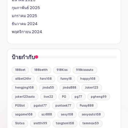
กุมภาพันธ์ 2025
มกราคม 2025
ธันวาคม 2024
พฤศจิกายน 2024
ป้ายกำกับ
188bet
188betth
918Kiss
918kissauto
allbet24hr
faro168
funny18
happy168
hengjing168
jinda55
jinda888
Joker123
joker123auto
live22
PG
pg77
pgheng99
PGSlot
pgslot77
puntaek77
Pussy888
sagame168
scr888
sexy168
sexyauto168
Slotxo
sretthi99
tangtem168
temmax69