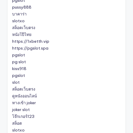
pgslot
pussy888
บาคาร่า
slotxo
สล็อตเว็บตรง
หนังโป๊ไทย
https://1xbetth.vip
https://pgslot.spa
pgslot
pg slot
kiss918
pgslot
slot
สล็อตเว็บตรง
ดูหนังออนไลน์
ทางเข้า joker
joker slot
โจ๊กเกอร์123
สล็อต
slotxo