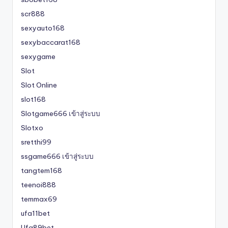
scr888
sexyauto168
sexybaccarat168
sexygame
Slot
Slot Online
slot168
Slotgame666 เข้าสู่ระบบ
Slotxo
sretthi99
ssgame666 เข้าสู่ระบบ
tangtem168
teenoi888
temmax69
ufa11bet
Ufa89bet