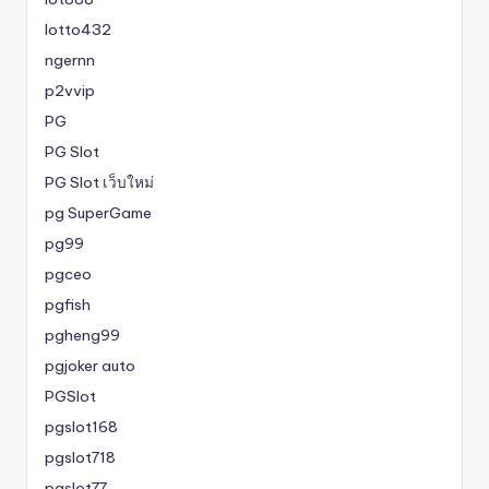
lotto432
ngernn
p2vvip
PG
PG Slot
PG Slot เว็บใหม่
pg SuperGame
pg99
pgceo
pgfish
pgheng99
pgjoker auto
PGSlot
pgslot168
pgslot718
pgslot77