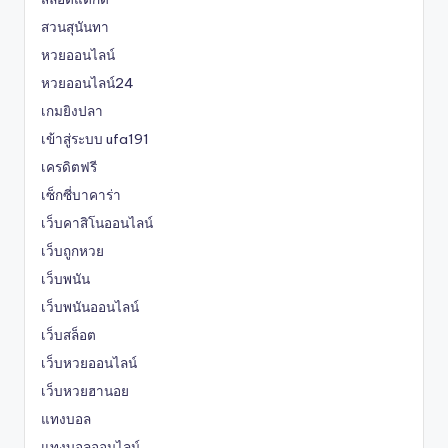
สวนสุนันทา
หวยออนไลน์
หวยออนไลน์24
เกมยิงปลา
เข้าสู่ระบบ ufa191
เครดิตฟรี
เซ็กซี่บาคาร่า
เว็บคาสิโนออนไลน์
เว็บถูกหวย
เว็บพนัน
เว็บพนันออนไลน์
เว็บสล็อต
เว็บหวยออนไลน์
เว็บหวยฮานอย
แทงบอล
แทงบอลออนไลน์