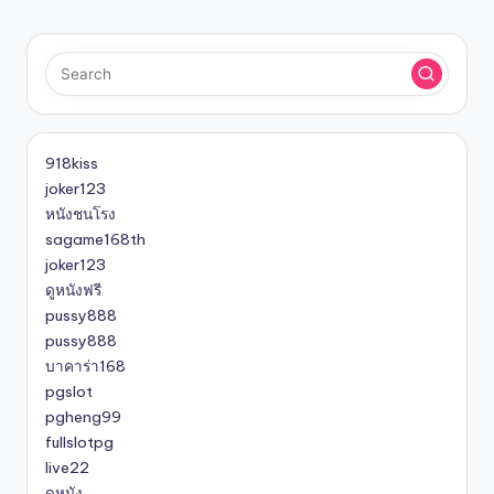
918kiss
joker123
หนังชนโรง
sagame168th
joker123
ดูหนังฟรี
pussy888
pussy888
บาคาร่า168
pgslot
pgheng99
fullslotpg
live22
ดูหนัง