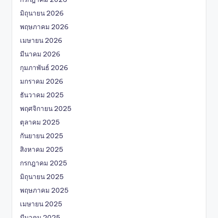
มิถุนายน 2026
พฤษภาคม 2026
เมษายน 2026
มีนาคม 2026
กุมภาพันธ์ 2026
มกราคม 2026
ธันวาคม 2025
พฤศจิกายน 2025
ตุลาคม 2025
กันยายน 2025
สิงหาคม 2025
กรกฎาคม 2025
มิถุนายน 2025
พฤษภาคม 2025
เมษายน 2025
มีนาคม 2025