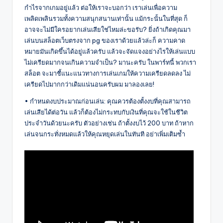
กำไรจากเกมอยู่แล้ว ต่อให้เราจะบอกว่า เราเล่นเพื่อความ
เพลิดเพลินรวมทั้งความสนุกสนานเท่านั้น แม้กระนั้นในที่สุด ก็
อาจจะไม่มีใครอยากเล่นเสียใช่ไหมล่ะขอรับ? ยิ่งถ้าเกิดคุณมา
เล่นบนสล็อตเว็บตรงจาก pg ของเราด้วยแล้วล่ะก็ ความคาด
หมายมันเกิดขึ้นได้อยู่แล้วครับ แล้วจะจัดแจงอย่างไรให้เล่นแบบ
ไม่เครียดมากจนเกินความจำเป็น? มานะครับ ในพาร์ทนี้ พวกเรา
สล็อต จะมาชี้แนะแนวทางการเล่นเกมให้ความเครียดลดลง ไม่
เครียดไปมากกว่าเดิมแน่นอนครับผม มาลองเลย!
• กำหนดงบประมาณก่อนเล่น: คุณควรต้องตั้งงบที่คุณสามารถ
เล่นเสียได้ต่อวัน แล้วก็ต้องไม่กระทบกับเงินที่คุณจะใช้ในชีวิต
ประจำวันด้วยนะครับ ตัวอย่างเช่น ถ้าตั้งงบไว้ 200 บาท ถ้าหาก
เล่นจนกระทั่งหมดแล้วให้คุณหยุดเล่นในทันที อย่าเพิ่มเติมซ้ำ