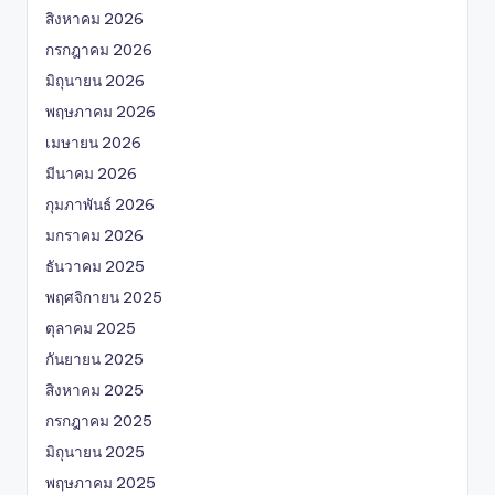
สิงหาคม 2026
กรกฎาคม 2026
มิถุนายน 2026
พฤษภาคม 2026
เมษายน 2026
มีนาคม 2026
กุมภาพันธ์ 2026
มกราคม 2026
ธันวาคม 2025
พฤศจิกายน 2025
ตุลาคม 2025
กันยายน 2025
สิงหาคม 2025
กรกฎาคม 2025
มิถุนายน 2025
พฤษภาคม 2025