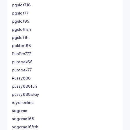
pgslot718
pgslot77
pgslot99
pgslotfish
pgslotth
pokbet88
PunPro777
puntaek66
puntaek77
Pussy888
pussy888fun
pussy888play
royal online
sagame
sagame168
sagame168th