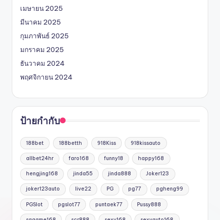
เมษายน 2025
มีนาคม 2025
กุมภาพันธ์ 2025
มกราคม 2025
ธันวาคม 2024
พฤศจิกายน 2024
ป้ายกำกับ
188bet
188betth
918Kiss
918kissauto
allbet24hr
faro168
funny18
happy168
hengjing168
jinda55
jinda888
Joker123
joker123auto
live22
PG
pg77
pgheng99
PGSlot
pgslot77
puntaek77
Pussy888
sagame168
scr888
sexy168
sexyauto168