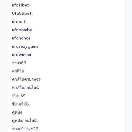
ufa11bet
Ufa89bet
ufabet
ufabombx
ufanance
ufasexygame
ufawinner
zeus66
คาสิโน
คาสิโนครบวงจร
คาสิโนออนไลน์
จ๊วด 69
ซีเกมส์68
ดูหนัง
ดูหนังออนไลน์
ทางเข้า live22