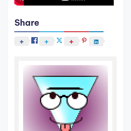
Share