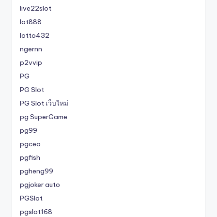
live22slot
lot888
lotto432
ngernn
p2vvip
PG
PG Slot
PG Slot เว็บใหม่
pg SuperGame
pg99
pgceo
pgfish
pgheng99
pgjoker auto
PGSlot
pgslot168