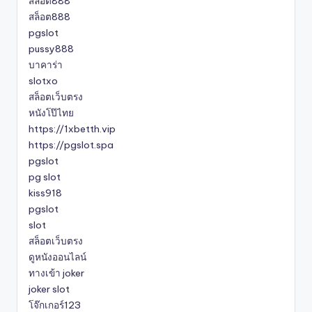
สล็อต888
สล็อต888
pgslot
pussy888
บาคาร่า
slotxo
สล็อตเว็บตรง
หนังโป๊ไทย
https://1xbetth.vip
https://pgslot.spa
pgslot
pg slot
kiss918
pgslot
slot
สล็อตเว็บตรง
ดูหนังออนไลน์
ทางเข้า joker
joker slot
โจ๊กเกอร์123