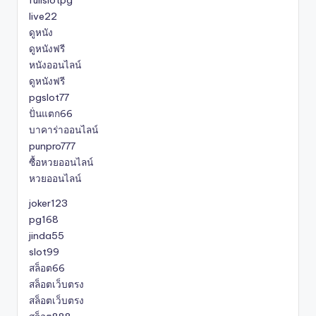
live22
ดูหนัง
ดูหนังฟรี
หนังออนไลน์
ดูหนังฟรี
pgslot77
ปั่นแตก66
บาคาร่าออนไลน์
punpro777
ซื้อหวยออนไลน์
หวยออนไลน์
joker123
pg168
jinda55
slot99
สล็อต66
สล็อตเว็บตรง
สล็อตเว็บตรง