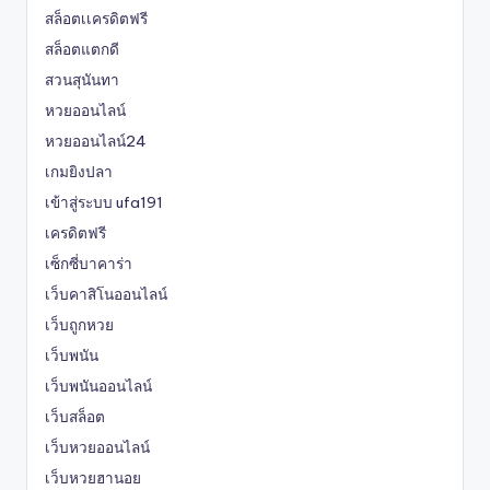
สล็อตเเครดิตฟรี
สล็อตแตกดี
สวนสุนันทา
หวยออนไลน์
หวยออนไลน์24
เกมยิงปลา
เข้าสู่ระบบ ufa191
เครดิตฟรี
เซ็กซี่บาคาร่า
เว็บคาสิโนออนไลน์
เว็บถูกหวย
เว็บพนัน
เว็บพนันออนไลน์
เว็บสล็อต
เว็บหวยออนไลน์
เว็บหวยฮานอย