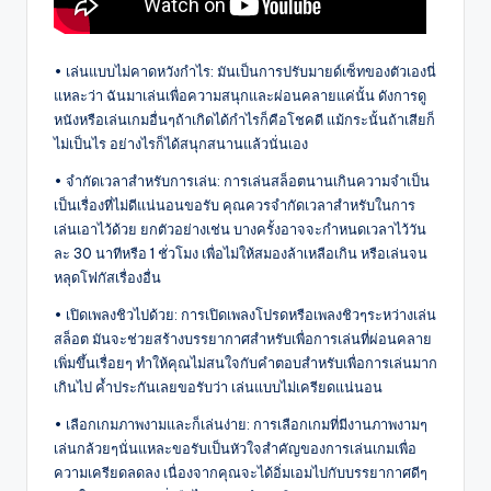
• เล่นแบบไม่คาดหวังกำไร: มันเป็นการปรับมายด์เซ็ทของตัวเองนี่
แหละว่า ฉันมาเล่นเพื่อความสนุกและผ่อนคลายแค่นั้น ดังการดู
หนังหรือเล่นเกมอื่นๆถ้าเกิดได้กำไรก็คือโชคดี แม้กระนั้นถ้าเสียก็
ไม่เป็นไร อย่างไรก็ได้สนุกสนานแล้วนั่นเอง
• จำกัดเวลาสำหรับการเล่น: การเล่นสล็อตนานเกินความจำเป็น
เป็นเรื่องที่ไม่ดีแน่นอนขอรับ คุณควรจำกัดเวลาสำหรับในการ
เล่นเอาไว้ด้วย ยกตัวอย่างเช่น บางครั้งอาจจะกำหนดเวลาไว้วัน
ละ 30 นาทีหรือ 1 ชั่วโมง เพื่อไม่ให้สมองล้าเหลือเกิน หรือเล่นจน
หลุดโฟกัสเรื่องอื่น
• เปิดเพลงชิวไปด้วย: การเปิดเพลงโปรดหรือเพลงชิวๆระหว่างเล่น
สล็อต มันจะช่วยสร้างบรรยากาศสำหรับเพื่อการเล่นที่ผ่อนคลาย
เพิ่มขึ้นเรื่อยๆ ทำให้คุณไม่สนใจกับคำตอบสำหรับเพื่อการเล่นมาก
เกินไป ค้ำประกันเลยขอรับว่า เล่นแบบไม่เครียดแน่นอน
• เลือกเกมภาพงามและก็เล่นง่าย: การเลือกเกมที่มีงานภาพงามๆ
เล่นกล้วยๆนั่นแหละขอรับเป็นหัวใจสำคัญของการเล่นเกมเพื่อ
ความเครียดลดลง เนื่องจากคุณจะได้อิ่มเอมไปกับบรรยากาศดีๆ