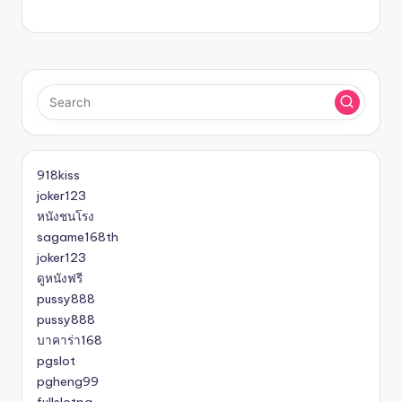
918kiss
joker123
หนังชนโรง
sagame168th
joker123
ดูหนังฟรี
pussy888
pussy888
บาคาร่า168
pgslot
pgheng99
fullslotpg