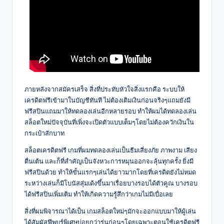
ภายหลังจากสมัครเสร็จ สิ่งที่ประทับหัวใจสิ่งแรกคือ ระบบให้
เครดิตฟรีเข้ามาในบัญชีทันที ไม่ต้องเติมเงินก่อนจริงๆแถมยังมี
ฟรีสปินแถมมาให้ทดลองเล่นอีกหลายรอบ ทำให้ผมได้ทดลองเล่น
สล็อตใหม่ปัจจุบันที่เพิ่งจะเปิดตัวแบบเต็มๆโดยไม่ต้องควักเงินใน
กระเป๋าสักบาท
สล็อตเครดิตฟรี เกมที่ผมทดลองเล่นเป็นธีมเสี่ยงภัย ภาพงาม เสียง
ตื่นเต้น และก็ที่สำคัญเป็นจังหวะการหมุนออกจะลุ้นทุกครั้ง ยิ่งมี
ฟรีสปินด้วย ทำให้ขั้นแรกๆเล่นได้ยาวมากโดยที่เครดิตยังไม่หมด
ระหว่างเล่นก็มีโบนัสสุ่มเด้งขึ้นมาเรื่อยบางรอบได้ตัวคูณ บางรอบ
ได้ฟรีสปินเพิ่มเติม ทำให้เกิดความรู้สึกว่าเกมไม่มีเบื่อเลย
สิ่งที่ผมพิจารณาได้เป็น เกมสล็อตใหม่ๆมักจะออกแบบมาให้ผู้เล่น
ได้สัมผัสฟีพบร์พิเศษบ่อยกว่ารุ่นก่อนๆโดยเฉพาะตอนใช้เครดิตฟรี