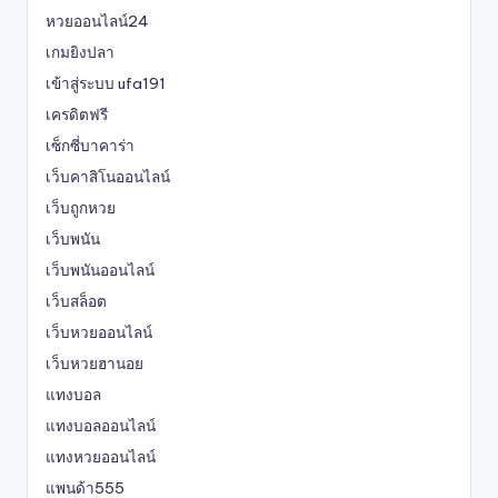
หวยออนไลน์24
เกมยิงปลา
เข้าสู่ระบบ ufa191
เครดิตฟรี
เซ็กซี่บาคาร่า
เว็บคาสิโนออนไลน์
เว็บถูกหวย
เว็บพนัน
เว็บพนันออนไลน์
เว็บสล็อต
เว็บหวยออนไลน์
เว็บหวยฮานอย
แทงบอล
แทงบอลออนไลน์
แทงหวยออนไลน์
แพนด้า555