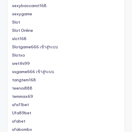
sexybaccarat168
sexygame
Slot
Slot Online
slot168
Slotgame666 เข้าสู่ระบบ
Slotxo
sretthi99
ssgame666 เข้าสู่ระบบ
tangtem168
teenoi888
temmax69
ufa11bet
Ufa89bet
ufabet
ufabombx