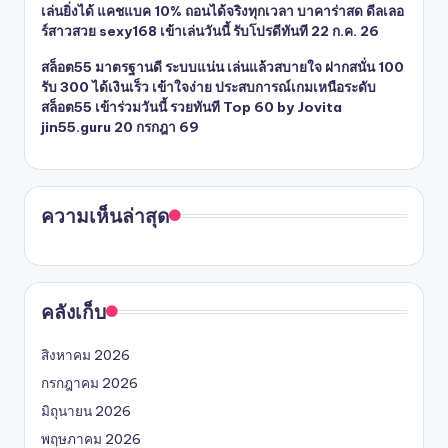
เล่นยิ่งได้ แคชแบค 10% ถอนได้จริงทุกเวลา บาคาร่าสด ดีลเลอ
ร์สาวสวย sexy168 เข้าเล่นวันนี้ รับโปรดีทันที 22 ก.ค. 26
สล็อต55 มาตรฐานดี ระบบแน่น เล่นแล้วสบายใจ ฝากสนั่น 100
รับ 300 ได้เงินเร็ว เข้าใจง่าย ประสบการณ์เกมเหนือระดับ
สล็อต55 เข้าร่วมวันนี้ รวยทันที Top 60 by Jovita
jin55.guru 20 กรกฎา 69
ความเห็นล่าสุด
คลังเก็บ
สิงหาคม 2026
กรกฎาคม 2026
มิถุนายน 2026
พฤษภาคม 2026