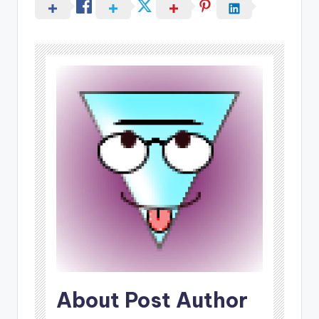
About Post Author