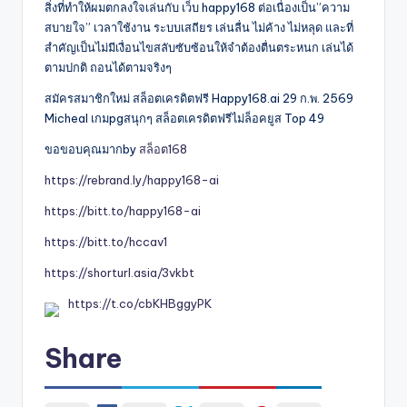
สิ่งที่ทำให้ผมตกลงใจเล่นกับ เว็บ happy168 ต่อเนื่องเป็น”ความ
สบายใจ” เวลาใช้งาน ระบบเสถียร เล่นลื่น ไม่ค้าง ไม่หลุด และที่
สำคัญเป็นไม่มีเงื่อนไขสลับซับซ้อนให้จำต้องตื่นตระหนก เล่นได้
ตามปกติ ถอนได้ตามจริงๆ
สมัครสมาชิกใหม่ สล็อตเครดิตฟรี Happy168.ai 29 ก.พ. 2569
Micheal เกมpgสนุกๆ สล็อตเครดิตฟรีไม่ล็อคยูส Top 49
ขอขอบคุณมากby
สล็อต168
https://rebrand.ly/happy168-ai
https://bitt.to/happy168-ai
https://bitt.to/hccav1
https://shorturl.asia/3vkbt
https://t.co/cbKHBggyPK
Share