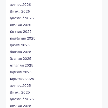
เมษายน 2026
มีนาคม 2026
กุมภาพันธ์ 2026
มกราคม 2026
ธันวาคม 2025
พฤศจิกายน 2025
ตุลาคม 2025
กันยายน 2025
สิงหาคม 2025
กรกฎาคม 2025
มิถุนายน 2025
พฤษภาคม 2025
เมษายน 2025
มีนาคม 2025
กุมภาพันธ์ 2025
มกราคม 2025