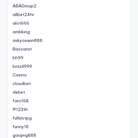
ABAGroup2
allbet24hr
alot666
ambking
askyouwin888
Baccarat
bh99
brazil999
Casino
cloudbet
debet
faro168
ff123th
fullslotpg
funny18
gaojing888