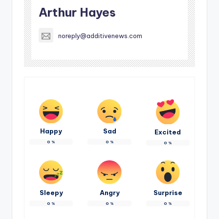
Arthur Hayes
noreply@additivenews.com
Happy
Sad
Excited
0
%
0
%
0
%
Sleepy
Angry
Surprise
0
%
0
%
0
%