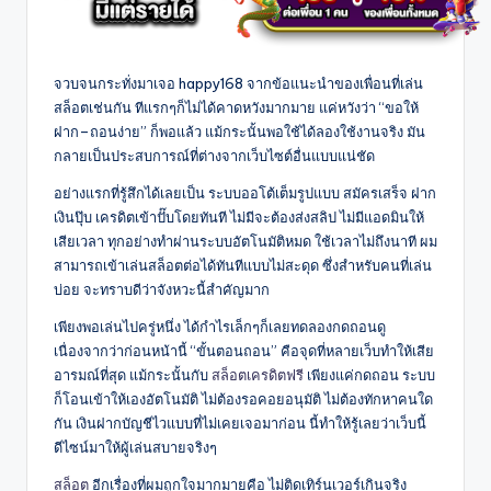
จวบจนกระทั่งมาเจอ happy168 จากข้อแนะนำของเพื่อนที่เล่น
สล็อตเช่นกัน ทีแรกๆก็ไม่ได้คาดหวังมากมาย แค่หวังว่า “ขอให้
ฝาก–ถอนง่าย” ก็พอแล้ว แม้กระนั้นพอใช้ได้ลองใช้งานจริง มัน
กลายเป็นประสบการณ์ที่ต่างจากเว็บไซต์อื่นแบบแน่ชัด
อย่างแรกที่รู้สึกได้เลยเป็น ระบบออโต้เต็มรูปแบบ สมัครเสร็จ ฝาก
เงินปุ๊บ เครดิตเข้าปั๊บโดยทันที ไม่มีจะต้องส่งสลิป ไม่มีแอดมินให้
เสียเวลา ทุกอย่างทำผ่านระบบอัตโนมัติหมด ใช้เวลาไม่ถึงนาที ผม
สามารถเข้าเล่นสล็อตต่อได้ทันทีแบบไม่สะดุด ซึ่งสำหรับคนที่เล่น
บ่อย จะทราบดีว่าจังหวะนี้สำคัญมาก
เพียงพอเล่นไปครู่หนึ่ง ได้กำไรเล็กๆก็เลยทดลองกดถอนดู
เนื่องจากว่าก่อนหน้านี้ “ขั้นตอนถอน” คือจุดที่หลายเว็บทำให้เสีย
อารมณ์ที่สุด แม้กระนั้นกับ
สล็อตเครดิตฟรี
เพียงแค่กดถอน ระบบ
ก็โอนเข้าให้เองอัตโนมัติ ไม่ต้องรอคอยอนุมัติ ไม่ต้องทักหาคนใด
กัน เงินฝากบัญชีไวแบบที่ไม่เคยเจอมาก่อน นี้ทำให้รู้เลยว่าเว็บนี้
ดีไซน์มาให้ผู้เล่นสบายจริงๆ
สล็อต
อีกเรื่องที่ผมถูกใจมากมายคือ ไม่ติดเทิร์นเวอร์เกินจริง