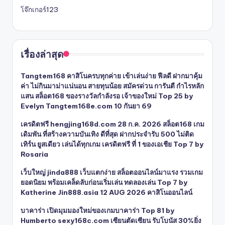
โจ๊กเกอร์123
เรื่องล่าสุด
Tangtem168 คาสิโนครบทุกค่าย เข้าเล่นง่าย ฟีลดี ฝากมาคุ้ม
ค่า ไม่กินมาม่าแน่นอน สายทุนน้อย สมัครด่วน การันตี กำไรหลัก
แสน สล็อต168 ของรางวัลกำลังรอ เจ้าของใหม่ Top 25 by
Evelyn Tangtem168e.com 10 กันยา 69
เครดิตฟรี hengjing168d.com 28 ก.ค. 2026 สล็อต168 เกม
เดิมพัน ที่สร้างความบันเทิง ดีที่สุด ฝากประจำรับ 500 ไม่ติด
เทิร์น ยูสเดียว เล่นได้ทุกเกม เครดิตฟรี ที่ 1 ของเอเชีย Top 7 by
Rosaria
เว็บใหญ่ jinda888 เว็บแตกง่าย สล็อตออนไลน์มาแรง รวมเกม
ยอดนิยม พร้อมเคล็ดลับก่อนเริ่มเล่น ทดลองเล่น Top 7 by
Katherine Jin888.asia 12 AUG 2026 คาสิโนออนไลน์
บาคาร่า เปิดมุมมองใหม่ของเกมบาคาร่า Top 81 by
Humberto sexy168c.com เซียนตัดเซียน รับโบนัส 30%ยิ่ง