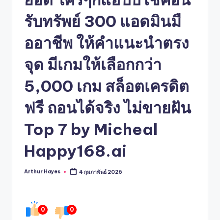
รับทรัพย์ 300 แอดมินมื
ออาชีพ ให้คำแนะนำตรง
จุด มีเกมให้เลือกกว่า
5,000 เกม สล็อตเครดิต
ฟรี ถอนได้จริง ไม่ขายฝัน
Top 7 by Micheal
Happy168.ai
Arthur Hayes
4 กุมภาพันธ์ 2026
Posted
by
0
0