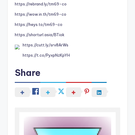
https://rebrand.ly/tm69-co
https://wow.in.th/tm69-co
https://heys.to/tm69-co
https://shorturl.asia/BTiok
https://cutt.ly/srv8ArWs
https://t.co/PyxpNzKpYH
Share