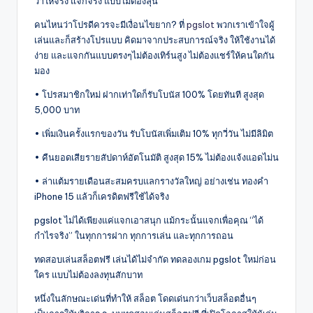
ว่าให้จริง แจกจริง แบบไม่ต้องลุ้น
คนไหนว่าโปรดีควรจะมีเงื่อนไขยาก? ที่
pgslot
พวกเราเข้าใจผู้
เล่นและก็สร้างโปรแบบ คิดมาจากประสบการณ์จริง ให้ใช้งานได้
ง่าย และแจกกันแบบตรงๆไม่ต้องเทิร์นสูง ไม่ต้องแชร์ให้คนใดกัน
มอง
• โปรสมาชิกใหม่ ฝากเท่าใดก็รับโบนัส 100% โดยทันที สูงสุด
5,000 บาท
• เพิ่มเงินครั้งแรกของวัน รับโบนัสเพิ่มเติม 10% ทุกวี่วัน ไม่มีลิมิต
• คืนยอดเสียรายสัปดาห์อัตโนมัติ สูงสุด 15% ไม่ต้องแจ้งแอดไม่น
• ล่าแต้มรายเดือนสะสมครบแลกรางวัลใหญ่ อย่างเช่น ทองคำ
iPhone 15 แล้วก็เครดิตฟรีใช้ได้จริง
pgslot ไม่ได้เพียงแค่แจกเอาสนุก แม้กระนั้นแจกเพื่อคุณ “ได้
กำไรจริง” ในทุกการฝาก ทุกการเล่น และทุกการถอน
ทดสอบเล่นสล็อตฟรี เล่นได้ไม่จำกัด ทดลองเกม pgslot ใหม่ก่อน
ใคร แบบไม่ต้องลงทุนสักบาท
หนึ่งในลักษณะเด่นที่ทำให้ สล็อต โดดเด่นกว่าเว็บสล็อตอื่นๆ