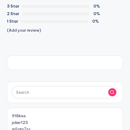
3 Star
0%
2 Star
0%
1 Star
0%
(Add your review)
918kiss
joker123
หนังชนโรง