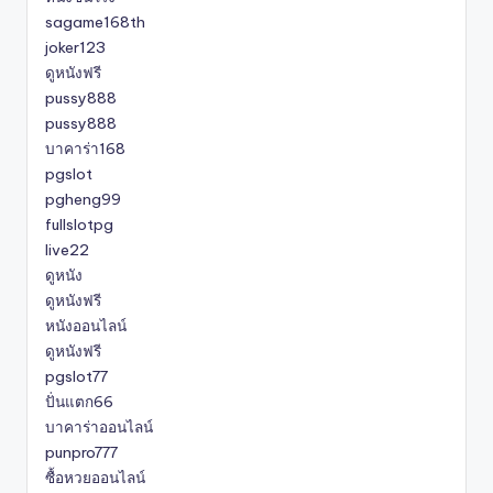
sagame168th
joker123
ดูหนังฟรี
pussy888
pussy888
บาคาร่า168
pgslot
pgheng99
fullslotpg
live22
ดูหนัง
ดูหนังฟรี
หนังออนไลน์
ดูหนังฟรี
pgslot77
ปั่นแตก66
บาคาร่าออนไลน์
punpro777
ซื้อหวยออนไลน์