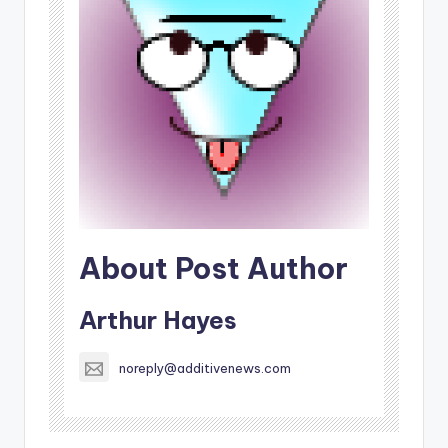
About Post Author
Arthur Hayes
noreply@additivenews.com