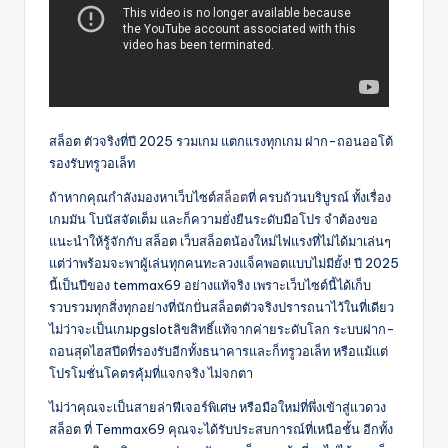
สล็อต ตัวจริงที่ปี 2025 รวมเกม แตกแรงทุกเกม ฝาก-ถอนออโต้
รองรับทรูวอเล็ท
ถ้าหากคุณกำลังมองหาเว็บไซต์
สล็อต
ที่ ครบถ้วนบริบูรณ์ ทั้งเรื่อง
เกมมัน โบนัสจัดเต็ม และก็ความยั่งยืนระดับมือโปร จำต้องขอ
แนะนำให้รู้จักกับ สล็อต เว็บสล็อตน้องใหม่ไฟแรงที่ไม่ได้มาเล่นๆ
แต่ว่าพร้อมจะพาผู้เล่นทุกคนทะลวงแจ็คพอตแบบไม่มียั้ง! ปี 2025
นี้เป็นปีของ temmax69 อย่างแท้จริง เพราะเว็บไซต์นี้ได้เก็บ
รวบรวมทุกสิ่งทุกอย่างที่นักปั่นสล็อตตัวจริงปรารถนาไว้ในที่เดียว
ไม่ว่าจะเป็นเกมpgslotลิขสิทธิ์แท้จากค่ายระดับโลก ระบบฝาก-
ถอนสุดไฮสปีดที่รองรับอีกทั้งธนาคารและก็ทรูวอเล็ท หรือแม้แต่
โปรโมชั่นโคตรคุ้มที่แจกจริง ไม่จกตา
ไม่ว่าคุณจะเป็นสายล่าฟีเจอร์พิเศษ หรือมือใหม่ที่พึ่งเข้าสู่แวดวง
สล็อต ที่ Temmax69 คุณจะได้รับประสบการณ์ที่เหนือชั้น อีกทั้ง