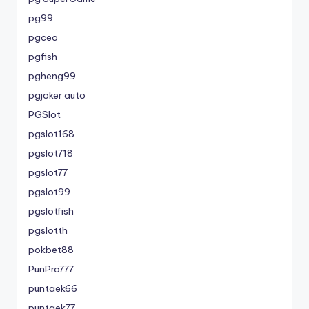
pg99
pgceo
pgfish
pgheng99
pgjoker auto
PGSlot
pgslot168
pgslot718
pgslot77
pgslot99
pgslotfish
pgslotth
pokbet88
PunPro777
puntaek66
puntaek77