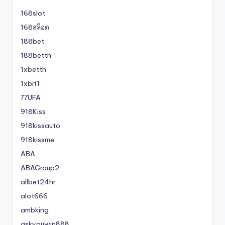
168slot
168สล็อต
188bet
188betth
1xbetth
1xbit1
77UFA
918Kiss
918kissauto
918kissme
ABA
ABAGroup2
allbet24hr
alot666
ambking
askyouwin888