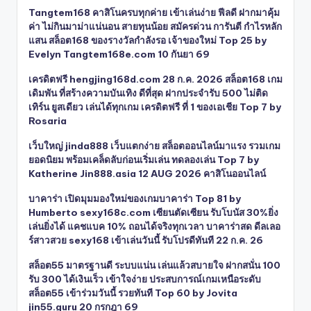
Tangtem168 คาสิโนครบทุกค่าย เข้าเล่นง่าย ฟีลดี ฝากมาคุ้ม
ค่า ไม่กินมาม่าแน่นอน สายทุนน้อย สมัครด่วน การันตี กำไรหลัก
แสน สล็อต168 ของรางวัลกำลังรอ เจ้าของใหม่ Top 25 by
Evelyn Tangtem168e.com 10 กันยา 69
เครดิตฟรี hengjing168d.com 28 ก.ค. 2026 สล็อต168 เกม
เดิมพัน ที่สร้างความบันเทิง ดีที่สุด ฝากประจำรับ 500 ไม่ติด
เทิร์น ยูสเดียว เล่นได้ทุกเกม เครดิตฟรี ที่ 1 ของเอเชีย Top 7 by
Rosaria
เว็บใหญ่ jinda888 เว็บแตกง่าย สล็อตออนไลน์มาแรง รวมเกม
ยอดนิยม พร้อมเคล็ดลับก่อนเริ่มเล่น ทดลองเล่น Top 7 by
Katherine Jin888.asia 12 AUG 2026 คาสิโนออนไลน์
บาคาร่า เปิดมุมมองใหม่ของเกมบาคาร่า Top 81 by
Humberto sexy168c.com เซียนตัดเซียน รับโบนัส 30%ยิ่ง
เล่นยิ่งได้ แคชแบค 10% ถอนได้จริงทุกเวลา บาคาร่าสด ดีลเลอ
ร์สาวสวย sexy168 เข้าเล่นวันนี้ รับโปรดีทันที 22 ก.ค. 26
สล็อต55 มาตรฐานดี ระบบแน่น เล่นแล้วสบายใจ ฝากสนั่น 100
รับ 300 ได้เงินเร็ว เข้าใจง่าย ประสบการณ์เกมเหนือระดับ
สล็อต55 เข้าร่วมวันนี้ รวยทันที Top 60 by Jovita
jin55.guru 20 กรกฎา 69