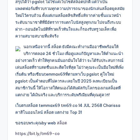
สรุปได้ว่า pgslot ไม่ใช่แค่เว็บไซต์สล็อตปกติ แต่ว่าเป็น
แพลตฟอร์มที่รวบรวมทุกความปรารถนาของนักเล่นสล็อตยุคสมัย
ใหม่ไว้ครบถ้วน ตั้งแต่เกมสล็อตลิขสิทธิ์แท้จากค่ายชั้นแนวหน้า
ระดับนานาชาติที่มีอัตราการแตกโบนัสสูงทุกเกม ไปจนถึงระบบ
ฝาก-ถอนอัตโนมัติที่รวดเร็วทันใจและก็รองรับทรูวอเล็ท เพื่อ
ความสบายสบายที่แท้จริง
นอกเหนือจากนี้ สล็อต ยังมีคณะทำงานมืออาชีพพร้อมให้
บริการตลอด 24 ชั่วโมง เพื่อดูแลแก้ปัญหาและให้คำแนะนำ
อย่างรวดเร็ว ทำให้ทุกคนมั่นอกมั่นใจได้ว่า จะได้รับประสบการณ์
เล่นสล็อตที่ราบสดชื่นและติดใจที่สุด ไม่ว่าคุณจะเป็นมือใหม่ที่เพิ่ง
เริ่มต้น หรือเซียนtemmax69ที่ตามหาเว็บ pgslot คู่ใจใหม่
pgslot เป็นคำตอบที่ไม่ควรละเลยในปี 2025 ลงทะเบียนเป็น
สมาชิกวันนี้ ให้โอกาสให้ตนเองได้สัมผัสกับโลกของเกมสล็อตที่
แตกง่าย ได้เงินจริง และบริการระดับพรีเมียมที่คุณคู่ควร!
เว็บตรงสล็อต temmax69 tm69.co 14 JUL 2568 Charissa
คาสิโนออนไลน์ สล็อต แตกง่าย Top 31
ขอขอบพระคุณby web
สล็อต
https://bit.ly/tm69-co