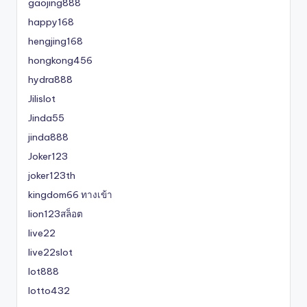
gaojing888
happy168
hengjing168
hongkong456
hydra888
Jilislot
Jinda55
jinda888
Joker123
joker123th
kingdom66 ทางเข้า
lion123สล็อต
live22
live22slot
lot888
lotto432