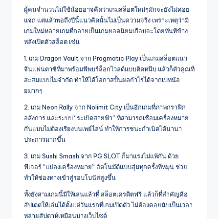
ผู้คนจำนวนไม่ใช้น้อยอาจคิดว่าเกมสล็อตใหม่ๆมักจะยังไม่ค่อย
แจก แต่แล้วพอถึงปีนี้แนวคิดนั้นไม่เป็นความจริง เพราะเหตุว่ามี
เกมใหม่หลายเกมที่กลายเป็นเกมยอดนิยมเกือบจะโดยทันทีข้าง
หลังเปิดตัวสล็อต เช่น
1. เกม Dragon Vault จาก Pragmatic Play เป็นเกมสล็อตแนว
จีนแฟนตาซีที่มาพร้อมฟีพบร์ล็อกไวลด์แบบติดหนึบ แล้วก็ตัวคูณที่
สะสมแบบไม่จำกัด ทำให้ได้โอกาสปั้นผลกำไรได้จากเบทน้อ
ยมากๆ
2. เกม Neon Rally จาก Nolimit City เป็นอีกเกมที่ภาพกราฟิก
อลังการ และระบบ “ระเบิดสายฟ้า” ที่สามารถเชื่อมเครื่องหมาย
กันแบบไม่ต้องเรียงบนเพย์ไลน์ ทำให้การชนะกำเนิดได้นานา
ประการมากขึ้น
3. เกม Sushi Smash จาก PG SLOT ก็มาแรงไม่แพ้กัน ด้วย
ฟีเจอร์ “แปลงเครื่องหมาย” อัตโนมัติแบบสุ่มทุกครั้งที่หมุน ช่วย
ทำให้ช่องทางเข้าสู่รอบโบนัสสูงขึ้น
ทั้งยังสามเกมนี้มีให้เล่นแล้วที่ สล็อตเครดิตฟรี แล้วก็ที่สำคัญคือ
อัปเดตให้เล่นได้ตั้งแต่วันแรกที่เกมเปิดตัว ไม่ต้องคอยนับเป็นเวลา
หลายสัปดาห์เหมือนบางเว็บไซต์