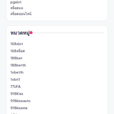
pgslot
สล็อตxo
สล็อตออนไลน์
หมวดหมู่
168slot
168สล็อต
188bet
188betth
1xbetth
1xbit1
77UFA
918Kiss
918kissauto
918kissme