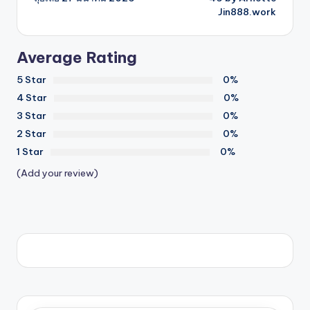
Jin888.work
Average Rating
5 Star
0%
4 Star
0%
3 Star
0%
2 Star
0%
1 Star
0%
(Add your review)