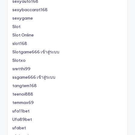
sexyauto168
sexybaccarat168
sexygame
Slot
Slot Online
slot168
Slotgame666 เข้าสู่ระบบ
Slotxo
sretthi99
ssgame666 เข้าสู่ระบบ
tangtem168
teenoi888
temmax69
ufa11bet
Ufa89bet
ufabet