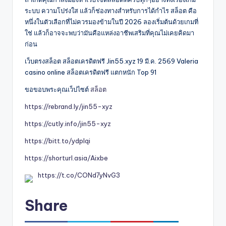
ระบบ ความโปร่งใส แล้วก็ช่องทางสำหรับการได้กำไร สล็อต คือ
หนึ่งในตัวเลือกที่ไม่ควรมองข้ามในปี 2026 ลองเริ่มต้นด้วยเกมที่
ใช่ แล้วก็อาจจะพบว่ามันคือแหล่งอาชีพเสริมที่คุณไม่เคยคิดมา
ก่อน
เว็บตรงสล็อต สล็อตเครดิตฟรี Jin55.xyz 19 มี.ค. 2569 Valeria
casino online สล็อตเครดิตฟรี แตกหนัก Top 91
ขอขอบพระคุณเว็ปไซต์
สล็อต
https://rebrand.ly/jin55-xyz
https://cutly.info/jin55-xyz
https://bitt.to/ydplqi
https://shorturl.asia/Aixbe
https://t.co/CONd7yNvG3
Share