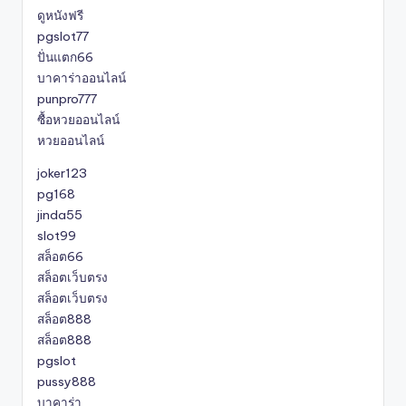
ดูหนังฟรี
pgslot77
ปั่นแตก66
บาคาร่าออนไลน์
punpro777
ซื้อหวยออนไลน์
หวยออนไลน์
joker123
pg168
jinda55
slot99
สล็อต66
สล็อตเว็บตรง
สล็อตเว็บตรง
สล็อต888
สล็อต888
pgslot
pussy888
บาคาร่า