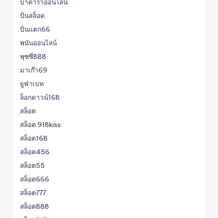
บาคาร่าออนไลน์
ปั่นสล็อต
ปั่นแตก66
พนันออนไลน์
พุซซี่888
มาเก๊า69
ยูฟ่าเบท
ล็อกดาวน์168
สล็อต
สล็อต 918kiss
สล็อต168
สล็อต456
สล็อต55
สล็อต666
สล็อต777
สล็อต888