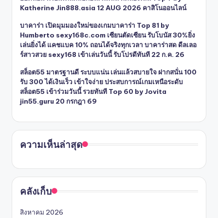
Katherine Jin888.asia 12 AUG 2026 คาสิโนออนไลน์
บาคาร่า เปิดมุมมองใหม่ของเกมบาคาร่า Top 81 by
Humberto sexy168c.com เซียนตัดเซียน รับโบนัส 30%ยิ่ง
เล่นยิ่งได้ แคชแบค 10% ถอนได้จริงทุกเวลา บาคาร่าสด ดีลเลอ
ร์สาวสวย sexy168 เข้าเล่นวันนี้ รับโปรดีทันที 22 ก.ค. 26
สล็อต55 มาตรฐานดี ระบบแน่น เล่นแล้วสบายใจ ฝากสนั่น 100
รับ 300 ได้เงินเร็ว เข้าใจง่าย ประสบการณ์เกมเหนือระดับ
สล็อต55 เข้าร่วมวันนี้ รวยทันที Top 60 by Jovita
jin55.guru 20 กรกฎา 69
ความเห็นล่าสุด
คลังเก็บ
สิงหาคม 2026