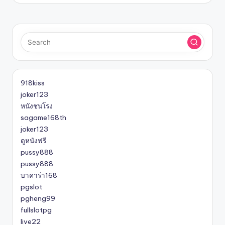
918kiss
joker123
หนังชนโรง
sagame168th
joker123
ดูหนังฟรี
pussy888
pussy888
บาคาร่า168
pgslot
pgheng99
fullslotpg
live22