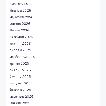
กรกฎาคม 2026
มิถุนายน 2026
พฤษภาคม 2026
เมษายน 2026
มีนาคม 2026
กุมภาพันธ์ 2026
มกราคม 2026
ธันวาคม 2025
พฤศจิกายน 2025
ตุลาคม 2025
กันยายน 2025
สิงหาคม 2025
กรกฎาคม 2025
มิถุนายน 2025
พฤษภาคม 2025
เมษายน 2025