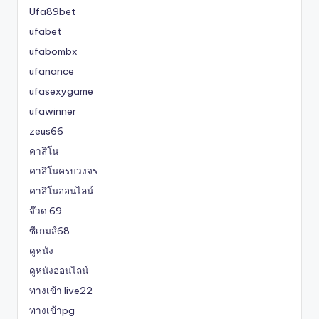
Ufa89bet
ufabet
ufabombx
ufanance
ufasexygame
ufawinner
zeus66
คาสิโน
คาสิโนครบวงจร
คาสิโนออนไลน์
จ๊วด 69
ซีเกมส์68
ดูหนัง
ดูหนังออนไลน์
ทางเข้า live22
ทางเข้าpg