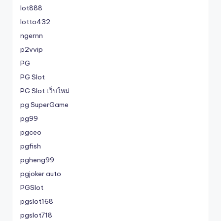
lot888
lotto432
ngernn
p2vvip
PG
PG Slot
PG Slot เว็บใหม่
pg SuperGame
pg99
pgceo
pgfish
pgheng99
pgjoker auto
PGSlot
pgslot168
pgslot718