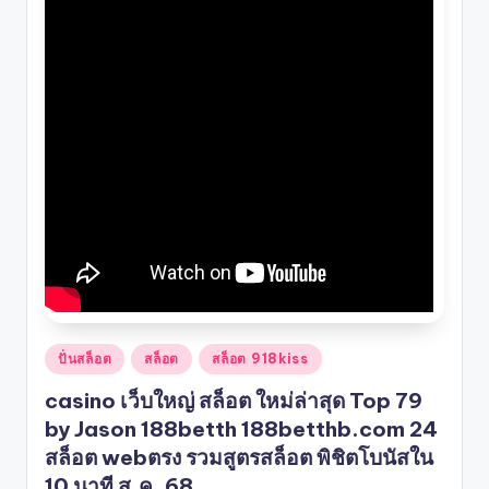
Posted
ปั่นสล็อต
สล็อต
สล็อต 918kiss
in
casino เว็บใหญ่ สล็อต ใหม่ล่าสุด Top 79
by Jason 188betth 188betthb.com 24
สล็อต webตรง รวมสูตรสล็อต พิชิตโบนัสใน
10 นาที ส.ค. 68