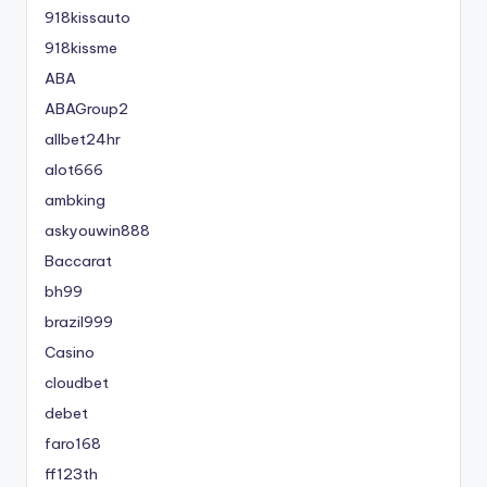
918kissauto
918kissme
ABA
ABAGroup2
allbet24hr
alot666
ambking
askyouwin888
Baccarat
bh99
brazil999
Casino
cloudbet
debet
faro168
ff123th