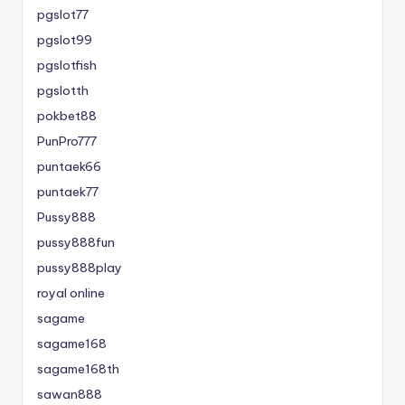
pgslot77
pgslot99
pgslotfish
pgslotth
pokbet88
PunPro777
puntaek66
puntaek77
Pussy888
pussy888fun
pussy888play
royal online
sagame
sagame168
sagame168th
sawan888