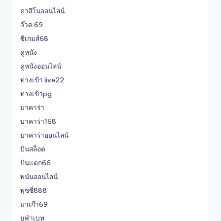
คาสิโนออนไลน์
จ๊วด 69
ซีเกมส์68
ดูหนัง
ดูหนังออนไลน์
ทางเข้า live22
ทางเข้าpg
บาคาร่า
บาคาร่า168
บาคาร่าออนไลน์
ปั่นสล็อต
ปั่นแตก66
พนันออนไลน์
พุซซี่888
มาเก๊า69
ยูฟ่าเบท