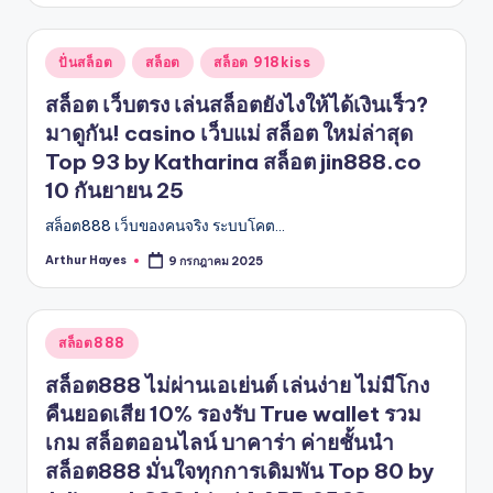
Posted
ปั่นสล็อต
สล็อต
สล็อต 918kiss
in
สล็อต เว็บตรง เล่นสล็อตยังไงให้ได้เงินเร็ว?
มาดูกัน! casino เว็บแม่ สล็อต ใหม่ล่าสุด
Top 93 by Katharina สล็อต jin888.co
10 กันยายน 25
สล็อต888 เว็บของคนจริง ระบบโคต…
Arthur Hayes
9 กรกฎาคม 2025
Posted
by
Posted
สล็อต888
in
สล็อต888 ไม่ผ่านเอเย่นต์ เล่นง่าย ไม่มีโกง
คืนยอดเสีย 10% รองรับ True wallet รวม
เกม สล็อตออนไลน์ บาคาร่า ค่ายชั้นนำ
สล็อต888 มั่นใจทุกการเดิมพัน Top 80 by