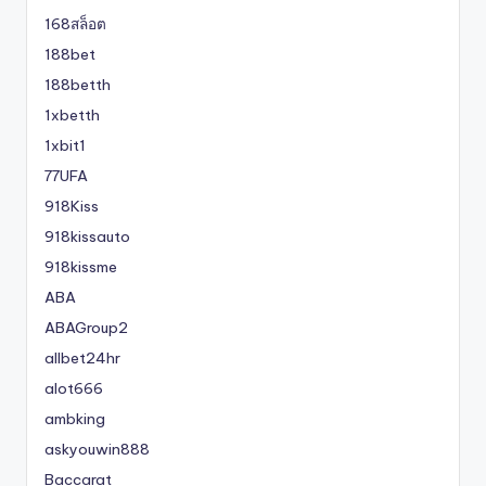
168สล็อต
188bet
188betth
1xbetth
1xbit1
77UFA
918Kiss
918kissauto
918kissme
ABA
ABAGroup2
allbet24hr
alot666
ambking
askyouwin888
Baccarat