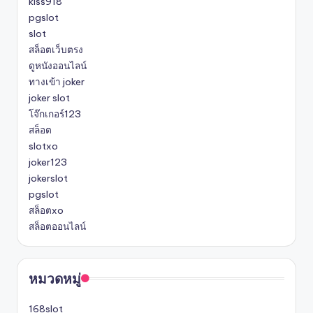
kiss918
pgslot
slot
สล็อตเว็บตรง
ดูหนังออนไลน์
ทางเข้า joker
joker slot
โจ๊กเกอร์123
สล็อต
slotxo
joker123
jokerslot
pgslot
สล็อตxo
สล็อตออนไลน์
หมวดหมู่
168slot