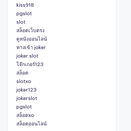
kiss918
pgslot
slot
สล็อตเว็บตรง
ดูหนังออนไลน์
ทางเข้า joker
joker slot
โจ๊กเกอร์123
สล็อต
slotxo
joker123
jokerslot
pgslot
สล็อตxo
สล็อตออนไลน์