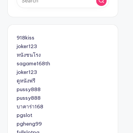
918kiss
joker123
หนังชนโรง
sagame168th
joker123
ดูหนังฟรี
pussy888
pussy888
บาคาร่า168
pgslot
pgheng99
fullslotpg