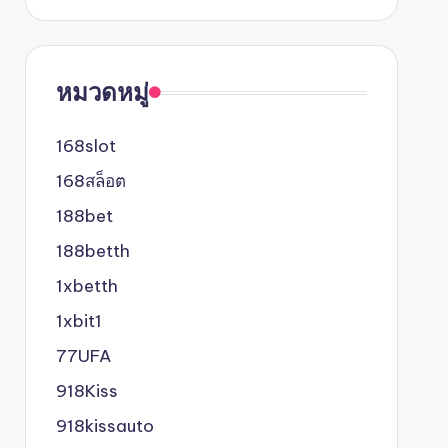
หมวดหมู่
168slot
168สล็อต
188bet
188betth
1xbetth
1xbit1
77UFA
918Kiss
918kissauto