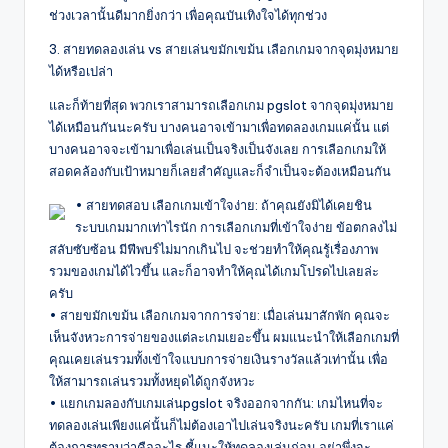
ช่วงเวลานั้นดีมากยิ่งกว่า เพื่อคุณบันเทิงใจได้ทุกช่วง
3. สายทดลองเล่น vs สายเล่นขมักเขม้น เลือกเกมจากจุดมุ่งหมาย
ได้หรือเปล่า
และก็ท้ายที่สุด พวกเราสามารถเลือกเกม pgslot จากจุดมุ่งหมาย
ได้เหมือนกันนะครับ บางคนอาจเข้ามาเพื่อทดลองเกมแค่นั้น แต่
บางคนอาจจะเข้ามาเพื่อเล่นเป็นจริงเป็นจังเลย การเลือกเกมให้
สอดคล้องกับเป้าหมายก็เลยสำคัญและก็จำเป็นจะต้องเหมือนกัน
• สายทดสอบ เลือกเกมเข้าใจง่าย: ถ้าคุณยังมิได้เคยชิน
ระบบเกมมากเท่าไรนัก การเลือกเกมที่เข้าใจง่าย ข้อตกลงไม่
สลับซับซ้อน มีฟีพบร์ไม่มากเกินไป จะช่วยทำให้คุณรู้เรื่องภาพ
รวมของเกมได้ไวขึ้น และก็อาจทำให้คุณได้เกมโปรดไปเลยล่ะ
ครับ
• สายขมักเขม้น เลือกเกมจากการจ่าย: เมื่อเล่นมาสักพัก คุณจะ
เห็นจังหวะการจ่ายของแต่ละเกมเยอะขึ้น ผมแนะนำให้เลือกเกมที่
คุณเคยเล่นรวมทั้งเข้าใจแบบการจ่ายเงินรางวัลแล้วเท่านั้น เพื่อ
ให้สามารถเล่นรวมทั้งหยุดได้ถูกจังหวะ
• แยกเกมลองกับเกมเล่นpgslot จริงออกจากกัน: เกมไหนที่จะ
ทดลองเล่นเพียงแค่นั้นก็ไม่ต้องเอาไปเล่นจริงนะครับ เกมที่เราแค่
ต้องการทราบว่าคืออะไร ชี้แนะให้ทดลองเล่นก่อน อย่าพึ่งจะ