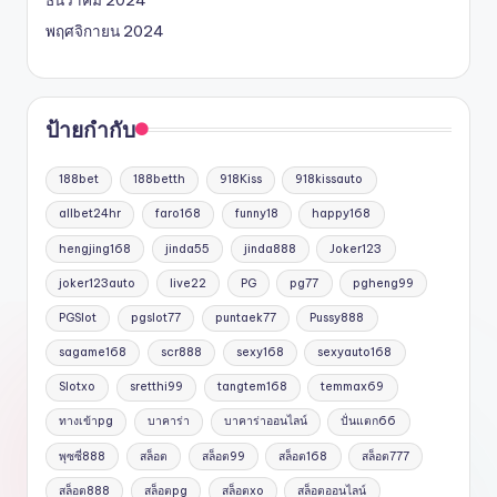
พฤศจิกายน 2024
ป้ายกำกับ
188bet
188betth
918Kiss
918kissauto
allbet24hr
faro168
funny18
happy168
hengjing168
jinda55
jinda888
Joker123
joker123auto
live22
PG
pg77
pgheng99
PGSlot
pgslot77
puntaek77
Pussy888
sagame168
scr888
sexy168
sexyauto168
Slotxo
sretthi99
tangtem168
temmax69
ทางเข้าpg
บาคาร่า
บาคาร่าออนไลน์
ปั่นแตก66
พุซซี่888
สล็อต
สล็อต99
สล็อต168
สล็อต777
สล็อต888
สล็อตpg
สล็อตxo
สล็อตออนไลน์