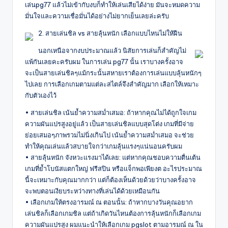
เล่นpg77 แล้วไม่เข้ากับงบก็ทำให้เล่นเสียได้ง่าย มันจะหมดความ
มั่นใจและความเชื่อมั่นได้อย่างไม่ยากเย็นเลยล่ะครับ
2. สายเล่นชิล vs สายลุ้นหนัก เลือกแบบไหนไม่ให้ฝืน
นอกเหนือจากงบประมาณแล้ว นิสัยการเล่นก็สำคัญไม่
แพ้กันเลยคะครับผม ในการเล่น pg77 นั้น เราบางครั้งอาจ
จะเป็นสายเล่นชิลๆแม้กระนั้นสหายเราต้องการเล่นแบบลุ้นหนักๆ
ไปเลย การเลือกเกมตามแต่ละสไตล์จึงสำคัญมาก เลือกให้เหมาะ
กับตัวเองไว้
• สายเล่นชิล เน้นย้ำความสม่ำเสมอ: ถ้าหากคุณไม่ได้ถูกใจเกม
ความผันแปรสูงอยู่แล้ว เป็นสายเล่นชิลแบบสุดโต่ง เกมที่มีจ่าย
ย่อยเสมอๆภาพรวมไม่นิ่งเกินไป เน้นย้ำความสม่ำเสมอ จะช่วย
ทำให้คุณเล่นแล้วสบายใจกว่าเกมลุ้นแรงๆแน่นอนครับผม
• สายลุ้นหนัก จังหวะแรงมาได้เลย: แต่หากคุณชอบความตื่นเต้น
เกมที่ย้ำโบนัสแตกใหญ่ ฟรีสปิน หรือแจ็กพอเพียงต อะไรประมาณ
นี้จะเหมาะกับคุณมากกว่า แต่ก็ต้องเห็นด้วยด้วยว่าบางครั้งอาจ
จะพบตอนเงียบระหว่างทางที่เล่นได้ด้วยเหมือนกัน
• เลือกเกมให้ตรงอารมณ์ ณ ตอนนั้น: ถ้าหากบางวันคุณอยาก
เล่นชิลก็เลือกเกมชิล แต่ถ้าเกิดวันไหนต้องการลุ้นหนักก็เลือกเกม
ความผันแปรสูง ผมแนะนำให้เลือกเกม pgslot ตามอารมณ์ ณ ใน