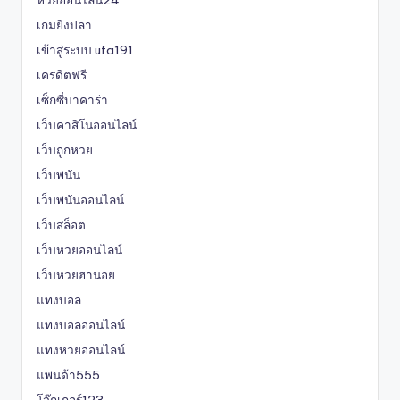
เกมยิงปลา
เข้าสู่ระบบ ufa191
เครดิตฟรี
เซ็กซี่บาคาร่า
เว็บคาสิโนออนไลน์
เว็บถูกหวย
เว็บพนัน
เว็บพนันออนไลน์
เว็บสล็อต
เว็บหวยออนไลน์
เว็บหวยฮานอย
แทงบอล
แทงบอลออนไลน์
แทงหวยออนไลน์
แพนด้า555
โจ๊กเกอร์123