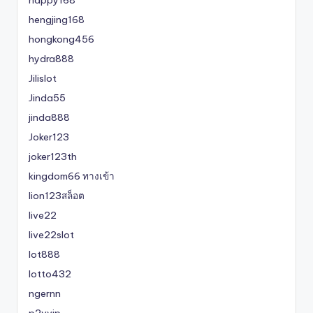
hengjing168
hongkong456
hydra888
Jilislot
Jinda55
jinda888
Joker123
joker123th
kingdom66 ทางเข้า
lion123สล็อต
live22
live22slot
lot888
lotto432
ngernn
p2vvip