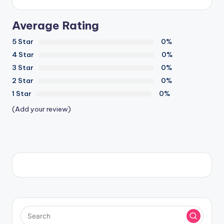
Average Rating
5 Star
0%
4 Star
0%
3 Star
0%
2 Star
0%
1 Star
0%
(Add your review)