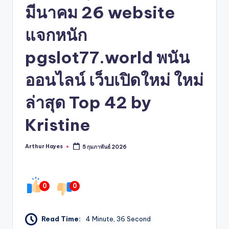
มีนาคม 26 website
แจกหนัก
pgslot77.world พนัน
ออนไลน์ เว็บเปิดใหม่ ใหม่
ล่าสุด Top 42 by
Kristine
Arthur Hayes
5 กุมภาพันธ์ 2026
Posted
by
0
0
Read Time:
4 Minute, 36 Second