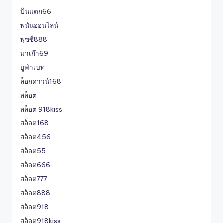
ปั่นแตก66
พนันออนไลน์
พุซซี่888
มาเก๊า69
ยูฟ่าเบท
ล็อกดาวน์168
สล็อต
สล็อต 918kiss
สล็อต168
สล็อต456
สล็อต55
สล็อต666
สล็อต777
สล็อต888
สล็อต918
สล็อต918kiss