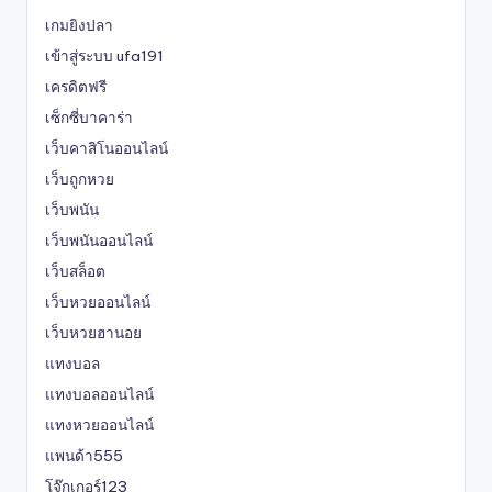
เกมยิงปลา
เข้าสู่ระบบ ufa191
เครดิตฟรี
เซ็กซี่บาคาร่า
เว็บคาสิโนออนไลน์
เว็บถูกหวย
เว็บพนัน
เว็บพนันออนไลน์
เว็บสล็อต
เว็บหวยออนไลน์
เว็บหวยฮานอย
แทงบอล
แทงบอลออนไลน์
แทงหวยออนไลน์
แพนด้า555
โจ๊กเกอร์123