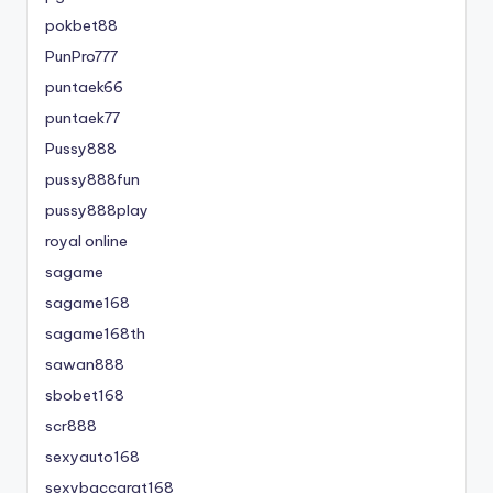
pokbet88
PunPro777
puntaek66
puntaek77
Pussy888
pussy888fun
pussy888play
royal online
sagame
sagame168
sagame168th
sawan888
sbobet168
scr888
sexyauto168
sexybaccarat168