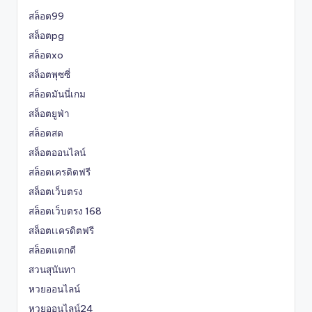
สล็อต99
สล็อตpg
สล็อตxo
สล็อตพุซซี่
สล็อตมันนี่เกม
สล็อตยูฟ่า
สล็อตสด
สล็อตออนไลน์
สล็อตเครดิตฟรี
สล็อตเว็บตรง
สล็อตเว็บตรง 168
สล็อตเเครดิตฟรี
สล็อตแตกดี
สวนสุนันทา
หวยออนไลน์
หวยออนไลน์24