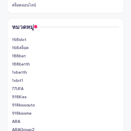
สล็อตออนไลน์
หมวดหมู่
168slot
168สล็อต
188bet
188betth
1xbetth
1xbit1
77UFA
918Kiss
918kissauto
918kissme
ABA
ABAGroup2