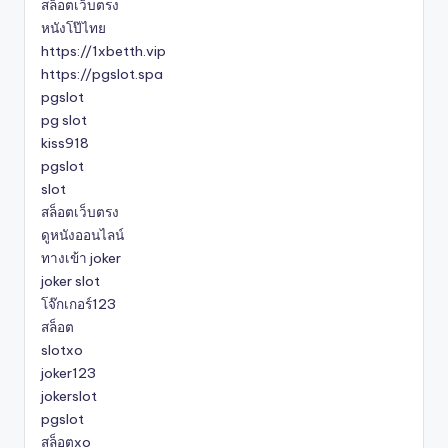
สล็อตเว็บตรง
หนังโป๊ไทย
https://1xbetth.vip
https://pgslot.spa
pgslot
pg slot
kiss918
pgslot
slot
สล็อตเว็บตรง
ดูหนังออนไลน์
ทางเข้า joker
joker slot
โจ๊กเกอร์123
สล็อต
slotxo
joker123
jokerslot
pgslot
สล็อตxo